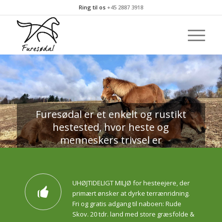
Ring til os
+45 2887 3918
Furesødal er et enkelt og rustikt
hestested, hvor heste og
menneskers trivsel er
omdrejningspunktet. Foruden
mulighed for opstaldning tilrides og
avles heste. Stedet er bygget op
UHØJTIDELIGT MILJØ for hesteejere, der
omkring 4 løsdriftsstaldsystemer til
primært ønsker at dyrke terrænridning.
islændere, andre hestearter, store
Fri og gratis adgang til naboen: Rude
Skov. 20 tdr. land med store græsfolde &
folde og ridebane. Hestene er delt