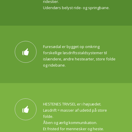
ridestier.
ind i mindre flokke og vælger selv
Udendørs belyst ride- og springbane.
om de vil være ude eller inde i
løsdriften. Hestene er på græsfolde
døgnet rundt om sommeren.
Furesødal er bygget op omkring
forskellige løsdriftsstaldsystemer til
islændere, andre hestearter, store folde
og ridebane.
HESTENES TRIVSEL er i højsædet.
Løsdrift = masser af udetid på store
folde.
Åben og ærlig kommunikation.
Et fristed for mennesker og heste.